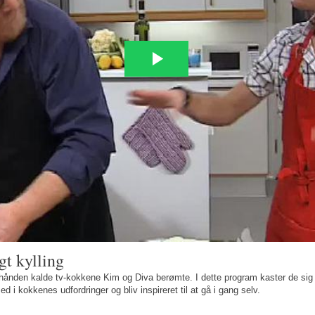
gt kylling
hånden kalde tv-kokkene Kim og Diva berømte. I dette program kaster de sig u
ed i kokkenes udfordringer og bliv inspireret til at gå i gang selv.