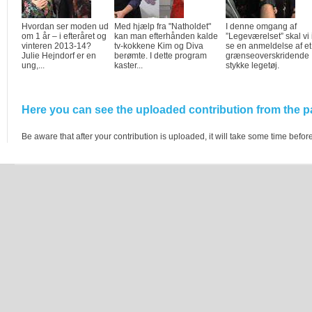
Hvordan ser moden ud
Med hjælp fra "Natholdet"
I denne omgang af
om 1 år – i efteråret og
kan man efterhånden kalde
”Legeværelset” skal vi
vinteren 2013-14?
tv-kokkene Kim og Diva
se en anmeldelse af et 
Julie Hejndorf er en
berømte. I dette program
grænseoverskridende
ung,...
kaster...
stykke legetøj.
Here you can see the uploaded contribution from the pa
Be aware that after your contribution is uploaded, it will take some time before 