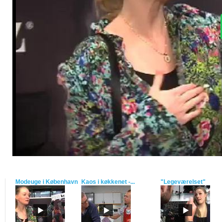
Modeuge i København
Kaos i køkkenet -...
"Legeværelset"