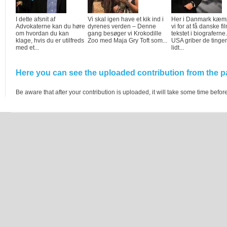
I dette afsnit af
Vi skal igen have et kik ind i
Her i Danmark kæm
Advokaterne kan du høre
dyrenes verden – Denne
vi for at få danske fi
om hvordan du kan
gang besøger vi Krokodille
tekstet i biograferne.
klage, hvis du er utilfreds
Zoo med Maja Gry Toft som...
USA griber de tinge
med et...
lidt...
Here you can see the uploaded contribution from the pa
Be aware that after your contribution is uploaded, it will take some time before 