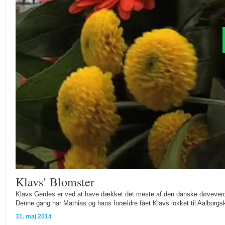
Klavs’ Blomster
Klavs Gerdes er ved at have dækket det meste af den danske døvever
Denne gang har Mathias og hans forældre fået Klavs lokket til Aalborgsk
31. maj 2014