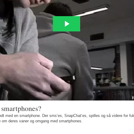
s smartphones?
rundt med en smartphone. Der sms’es, SnapChat’es, spilles og så videre for f
e om deres vaner og omgang med smartphones.