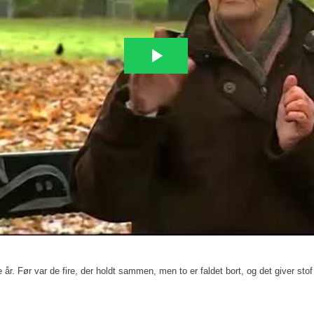
år. Før var de fire, der holdt sammen, men to er faldet bort, og det giver stof 