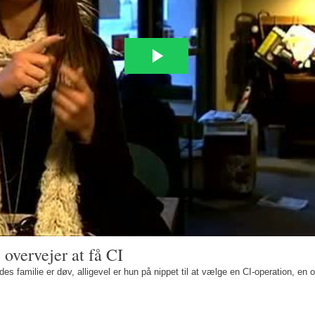
 overvejer at få CI
es familie er døv, alligevel er hun på nippet til at vælge en CI-operation, en o