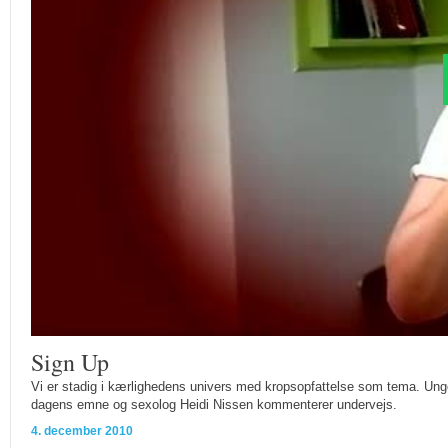
Sign Up
Vi er stadig i kærlighedens univers med kropsopfattelse som tema. Unge
dagens emne og sexolog Heidi Nissen kommenterer undervejs.
4. december 2010