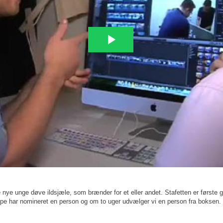
e nye unge døve ildsjæle, som brænder for et eller andet. Stafetten er første
pe har nomineret en person og om to uger udvælger vi en person fra boksen.