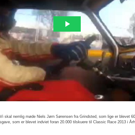
.Vi skal nemlig møde Niels Jørn Sørensen fra Grindsted, som lige er blevet 60.
sgave, som er blevet indviet foran 20.000 tilskuere til Classic Race 2013 i År