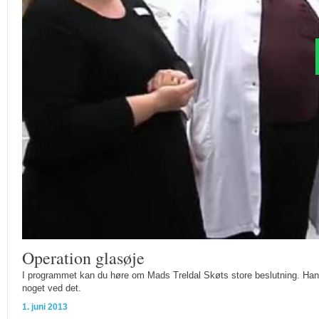
Operation glasøje
I programmet kan du høre om Mads Treldal Skøts store beslutning. Han ha
noget ved det.
1. juni 2013