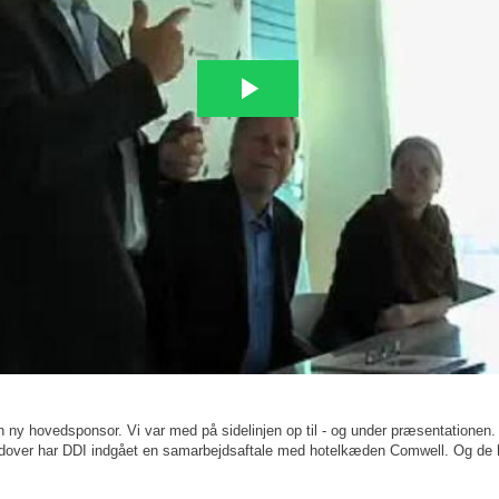
ny hovedsponsor. Vi var med på sidelinjen op til - og under præsentationen. 
udover har DDI indgået en samarbejdsaftale med hotelkæden Comwell. Og de h