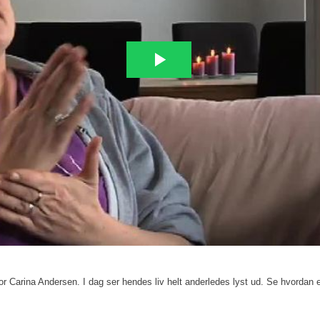
r Carina Andersen. I dag ser hendes liv helt anderledes lyst ud. Se hvordan en