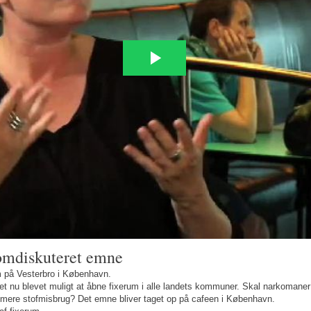
 omdiskuteret emne
m på Vesterbro i København.
et nu blevet muligt at åbne fixerum i alle landets kommuner. Skal narkomaner h
egitimere stofmisbrug? Det emne bliver taget op på cafeen i København.