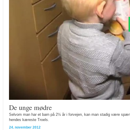
De unge mødre
Selvom man har et barn på 2½ år i forvejen, kan man stadig være spændt
hendes kæreste Troels.
24. november 2012