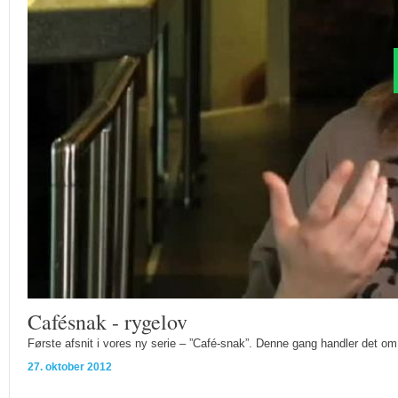
Cafésnak - rygelov
Første afsnit i vores ny serie – ”Café-snak”. Denne gang handler det o
27. oktober 2012