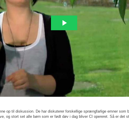
emne op til diskussion. De har diskuterer forskellige sprængfarlige emner so
ve, og stort set alle børn som er født døv i dag bliver CI opereret. Så er det