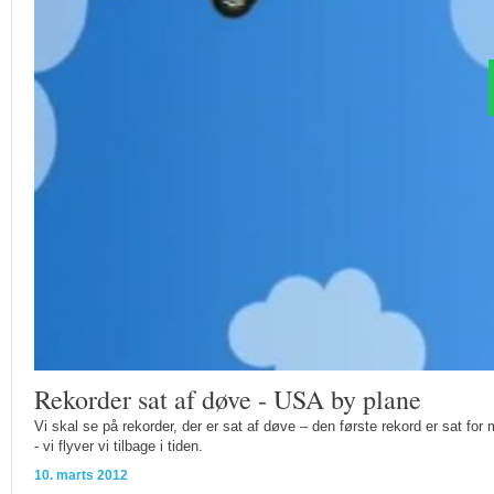
Rekorder sat af døve - USA by plane
Vi skal se på rekorder, der er sat af døve – den første rekord er sat for
- vi flyver vi tilbage i tiden.
10. marts 2012