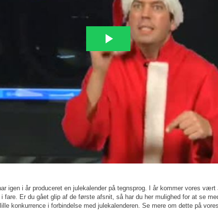
 har igen i år produceret en julekalender på tegnsprog. I år kommer vores vært
i fare. Er du gået glip af de første afsnit, så har du her mulighed for at se me
 lille konkurrence i forbindelse med julekalenderen. Se mere om dette på vor