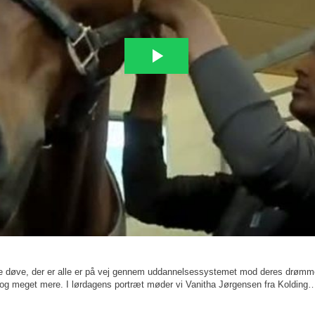
ge døve, der er alle er på vej gennem uddannelsessystemet mod deres drømm
liv og meget mere. I lørdagens portræt møder vi Vanitha Jørgensen fra Koldin