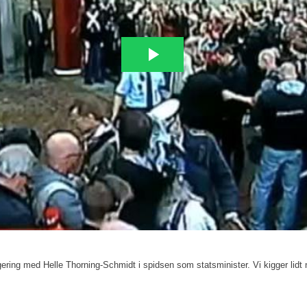
egering med Helle Thorning-Schmidt i spidsen som statsminister. Vi kigger li