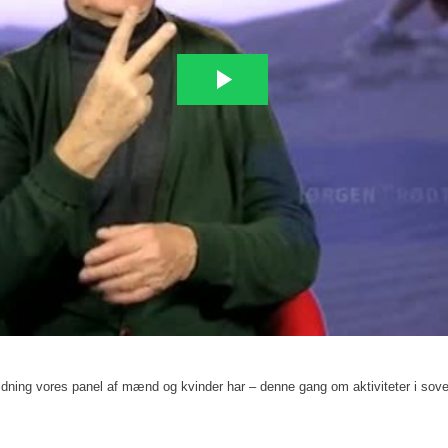
oldning vores panel af mænd og kvinder har – denne gang om aktiviteter i sov