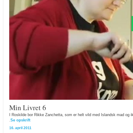
Min Livret 6
I Roskilde bor Rikke Zanchetta, som er helt vild med Islandsk mad og i
.
Se opskrift
16. april 2011