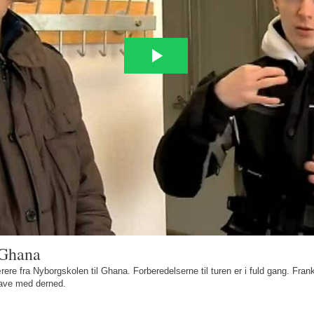
 Ghana
rere fra Nyborgskolen til Ghana. Forberedelserne til turen er i fuld gang. Frank
have med derned.