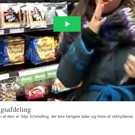
agsafdeling
af dem er Silja Schmelling, der ikke længere lader sig friste af slikhylderne