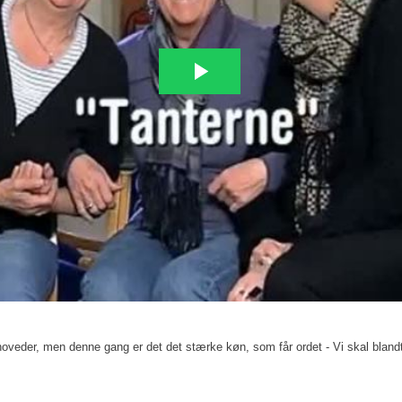
ehoveder, men denne gang er det det stærke køn, som får ordet - Vi skal blan