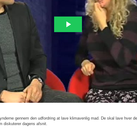
asynderne gennem den udfordring at lave klimavenlig mad. De skal lave hver de
 diskuterer dagens afsnit.