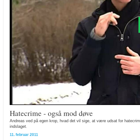
Hatecrime - også mod døve
Andreas ved på egen krop, hvad det vil sige, at være udsat for hatecrim
indslaget.
11. februar 2011