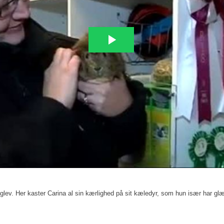
Tinglev. Her kaster Carina al sin kærlighed på sit kæledyr, som hun især har g