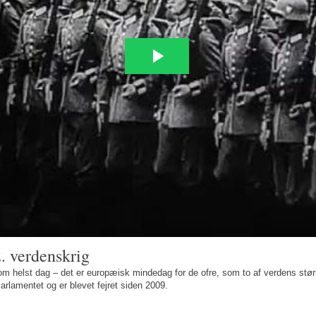
. verdenskrig
om helst dag – det er europæisk mindedag for de ofre, som to af verdens størst
arlamentet og er blevet fejret siden 2009.