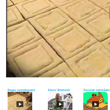
Bager svendeprøve
Klavs' Blomster
Tossede talemåder