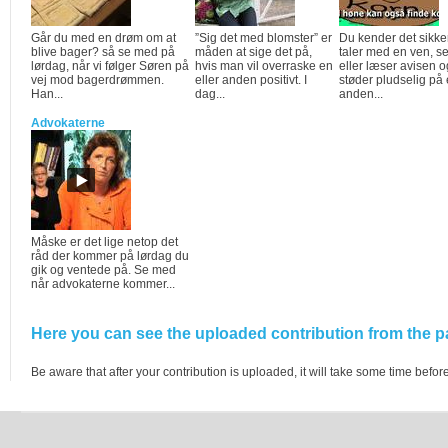
Går du med en drøm om at
”Sig det med blomster” er
Du kender det sikke
blive bager? så se med på
måden at sige det på,
taler med en ven, se
lørdag, når vi følger Søren på
hvis man vil overraske en
eller læser avisen o
vej mod bagerdrømmen.
eller anden positivt. I
støder pludselig på 
Han...
dag...
anden...
Advokaterne
Måske er det lige netop det
råd der kommer på lørdag du
gik og ventede på. Se med
når advokaterne kommer...
Here you can see the uploaded contribution from the pa
Be aware that after your contribution is uploaded, it will take some time before 